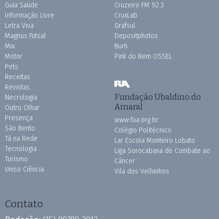
Guia Saúde
Cruzeiro FM 92.3
Informação Livre
CruxLab
Letra Viva
Grafsul
Magnus Futsal
Depositphotos
Mix
Burh
Motor
Pink do Bem OSSEL
Pets
Receitas
Revistas
Fundação Ubaldino do
Necrologia
Amaral
Outro Olhar
Presença
www.fua.org.br
São Bento
Colégio Politécnico
Tá na Rede
Lar Escola Monteiro Lobato
Tecnologia
Liga Sorocabana de Combate ao
Turismo
Câncer
Uniso Ciência
Vila dos Velhinhos
Contato