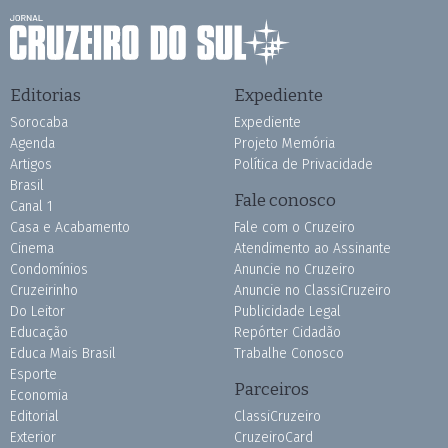
Editorias
Expediente
Sorocaba
Expediente
Agenda
Projeto Memória
Artigos
Política de Privacidade
Brasil
Fale conosco
Canal 1
Casa e Acabamento
Fale com o Cruzeiro
Cinema
Atendimento ao Assinante
Condomínios
Anuncie no Cruzeiro
Cruzeirinho
Anuncie no ClassiCruzeiro
Do Leitor
Publicidade Legal
Educação
Repórter Cidadão
Educa Mais Brasil
Trabalhe Conosco
Esporte
Parceiros
Economia
Editorial
ClassiCruzeiro
Exterior
CruzeiroCard