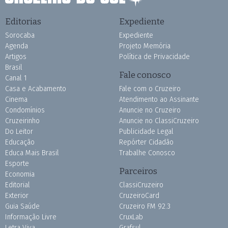
Editorias
Expediente
Sorocaba
Expediente
Agenda
Projeto Memória
Artigos
Política de Privacidade
Brasil
Fale conosco
Canal 1
Casa e Acabamento
Fale com o Cruzeiro
Cinema
Atendimento ao Assinante
Condomínios
Anuncie no Cruzeiro
Cruzeirinho
Anuncie no ClassiCruzeiro
Do Leitor
Publicidade Legal
Educação
Repórter Cidadão
Educa Mais Brasil
Trabalhe Conosco
Esporte
Parceiros
Economia
Editorial
ClassiCruzeiro
Exterior
CruzeiroCard
Guia Saúde
Cruzeiro FM 92.3
Informação Livre
CruxLab
Letra Viva
Grafsul