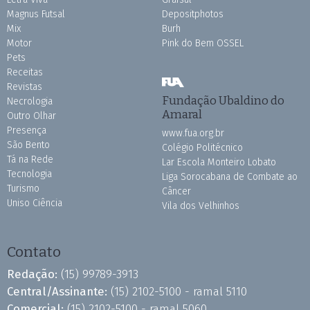
Magnus Futsal
Depositphotos
Mix
Burh
Motor
Pink do Bem OSSEL
Pets
Receitas
Revistas
Fundação Ubaldino do
Necrologia
Amaral
Outro Olhar
Presença
www.fua.org.br
São Bento
Colégio Politécnico
Tá na Rede
Lar Escola Monteiro Lobato
Tecnologia
Liga Sorocabana de Combate ao
Turismo
Câncer
Uniso Ciência
Vila dos Velhinhos
Contato
Redação:
(15) 99789-3913
Central/Assinante:
(15) 2102-5100 - ramal 5110
Comercial:
(15) 2102-5100 - ramal 5060