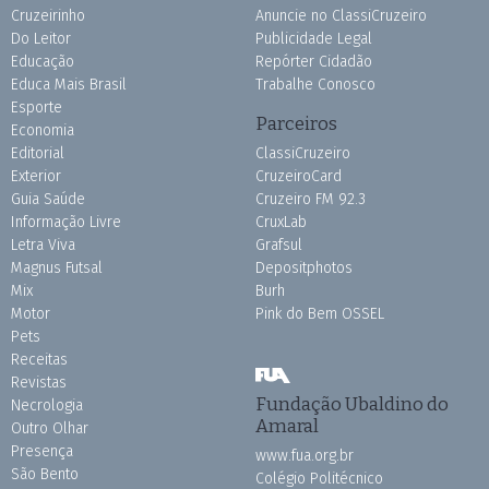
Cruzeirinho
Anuncie no ClassiCruzeiro
Do Leitor
Publicidade Legal
Educação
Repórter Cidadão
Educa Mais Brasil
Trabalhe Conosco
Esporte
Parceiros
Economia
Editorial
ClassiCruzeiro
Exterior
CruzeiroCard
Guia Saúde
Cruzeiro FM 92.3
Informação Livre
CruxLab
Letra Viva
Grafsul
Magnus Futsal
Depositphotos
Mix
Burh
Motor
Pink do Bem OSSEL
Pets
Receitas
Revistas
Fundação Ubaldino do
Necrologia
Amaral
Outro Olhar
Presença
www.fua.org.br
São Bento
Colégio Politécnico