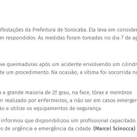
ifestações da Prefeitura de Sorocaba. Ela leva em conside
am respondidos. As medidas foram tomadas no dia 7 de ag
teve queimaduras após um acidente envolvendo um cilind
e um procedimento. Na ocasião, a vítima foi socorrida n
 a grande maioria de 2º grau, na face, tórax e membros
ser realizado por enfermeiros, a não ser em casos emergen
ão e utilize os equipamentos de segurança.
a informou que disponibilizou um profissional capacitado
des de urgência e emergência da cidade.
(Marcel Scinocca)