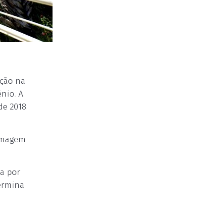
ação na
nio. A
de 2018.
ermagem
ta por
ermina