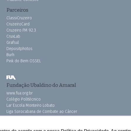
Parceiros
ClassiCruzeiro
CruzeiroCard
Cruzeiro FM 92.3
CruxLab
Grafsul
Depositphotos
Burh
Pink do Bem OSSEL
Fundação Ubaldino do Amaral
www.fua.org.br
Colégio Politécnico
Lar Escola Monteiro Lobato
Liga Sorocabana de Combate ao Câncer
Vila dos Velhinhos