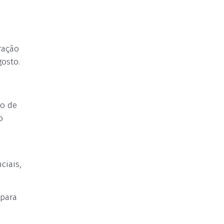
ração
osto.
ro de
o
ciais,
 para