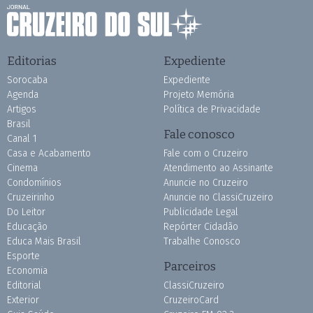
Editorias
Expediente
Sorocaba
Expediente
Agenda
Projeto Memória
Artigos
Política de Privacidade
Brasil
Fale conosco
Canal 1
Casa e Acabamento
Fale com o Cruzeiro
Cinema
Atendimento ao Assinante
Condomínios
Anuncie no Cruzeiro
Cruzeirinho
Anuncie no ClassiCruzeiro
Do Leitor
Publicidade Legal
Educação
Repórter Cidadão
Educa Mais Brasil
Trabalhe Conosco
Esporte
Parceiros
Economia
Editorial
ClassiCruzeiro
Exterior
CruzeiroCard