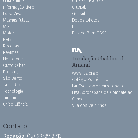
Guia Saúde
Cruzeiro FM 92.3
Informação Livre
CruxLab
Letra Viva
Grafsul
Magnus Futsal
Depositphotos
Mix
Burh
Motor
Pink do Bem OSSEL
Pets
Receitas
Revistas
Fundação Ubaldino do
Necrologia
Amaral
Outro Olhar
Presença
www.fua.org.br
São Bento
Colégio Politécnico
Tá na Rede
Lar Escola Monteiro Lobato
Tecnologia
Liga Sorocabana de Combate ao
Turismo
Câncer
Uniso Ciência
Vila dos Velhinhos
Contato
Redação:
(15) 99789-3913