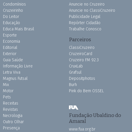
Condomínios
Anuncie no Cruzeiro
Cruzeirinho
Anuncie no ClassiCruzeiro
Do Leitor
Publicidade Legal
Educação
Repórter Cidadão
Educa Mais Brasil
Trabalhe Conosco
Esporte
Parceiros
Economia
Editorial
ClassiCruzeiro
Exterior
CruzeiroCard
Guia Saúde
Cruzeiro FM 92.3
Informação Livre
CruxLab
Letra Viva
Grafsul
Magnus Futsal
Depositphotos
Mix
Burh
Motor
Pink do Bem OSSEL
Pets
Receitas
Revistas
Fundação Ubaldino do
Necrologia
Amaral
Outro Olhar
Presença
www.fua.org.br