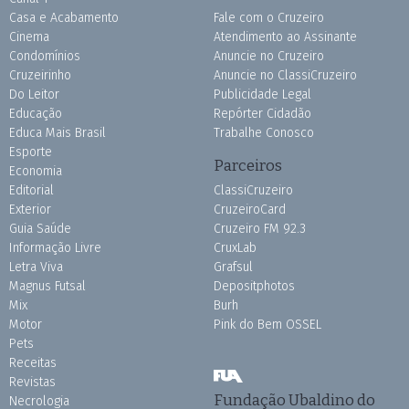
Casa e Acabamento
Fale com o Cruzeiro
Cinema
Atendimento ao Assinante
Condomínios
Anuncie no Cruzeiro
Cruzeirinho
Anuncie no ClassiCruzeiro
Do Leitor
Publicidade Legal
Educação
Repórter Cidadão
Educa Mais Brasil
Trabalhe Conosco
Esporte
Parceiros
Economia
Editorial
ClassiCruzeiro
Exterior
CruzeiroCard
Guia Saúde
Cruzeiro FM 92.3
Informação Livre
CruxLab
Letra Viva
Grafsul
Magnus Futsal
Depositphotos
Mix
Burh
Motor
Pink do Bem OSSEL
Pets
Receitas
Revistas
Fundação Ubaldino do
Necrologia