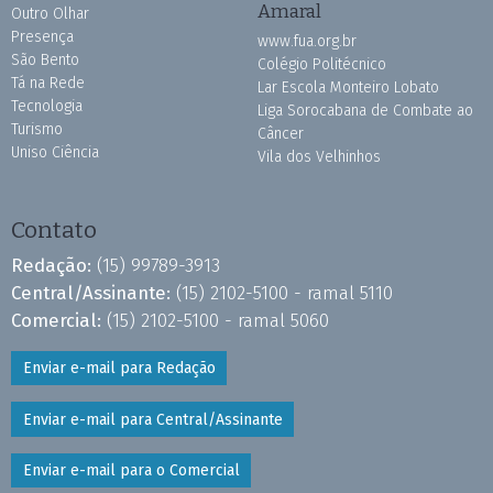
Amaral
Outro Olhar
Presença
www.fua.org.br
São Bento
Colégio Politécnico
Tá na Rede
Lar Escola Monteiro Lobato
Tecnologia
Liga Sorocabana de Combate ao
Turismo
Câncer
Uniso Ciência
Vila dos Velhinhos
Contato
Redação:
(15) 99789-3913
Central/Assinante:
(15) 2102-5100 - ramal 5110
Comercial:
(15) 2102-5100 - ramal 5060
Enviar e-mail para Redação
Enviar e-mail para Central/Assinante
Enviar e-mail para o Comercial