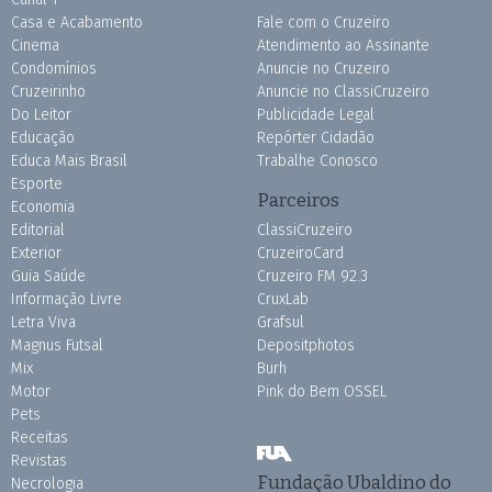
Casa e Acabamento
Fale com o Cruzeiro
Cinema
Atendimento ao Assinante
Condomínios
Anuncie no Cruzeiro
Cruzeirinho
Anuncie no ClassiCruzeiro
Do Leitor
Publicidade Legal
Educação
Repórter Cidadão
Educa Mais Brasil
Trabalhe Conosco
Esporte
Parceiros
Economia
Editorial
ClassiCruzeiro
Exterior
CruzeiroCard
Guia Saúde
Cruzeiro FM 92.3
Informação Livre
CruxLab
Letra Viva
Grafsul
Magnus Futsal
Depositphotos
Mix
Burh
Motor
Pink do Bem OSSEL
Pets
Receitas
Revistas
Fundação Ubaldino do
Necrologia