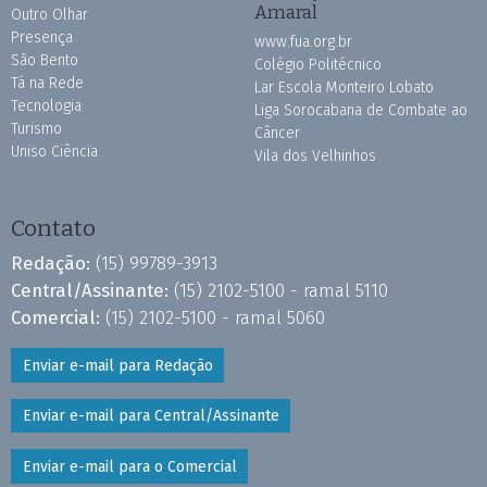
Amaral
Outro Olhar
Presença
www.fua.org.br
São Bento
Colégio Politécnico
Tá na Rede
Lar Escola Monteiro Lobato
Tecnologia
Liga Sorocabana de Combate ao
Turismo
Câncer
Uniso Ciência
Vila dos Velhinhos
Contato
Redação:
(15) 99789-3913
Central/Assinante:
(15) 2102-5100 - ramal 5110
Comercial:
(15) 2102-5100 - ramal 5060
Enviar e-mail para Redação
Enviar e-mail para Central/Assinante
Enviar e-mail para o Comercial