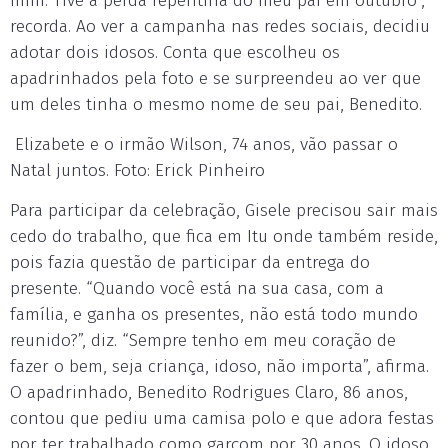
mim. Tive a perda repentina do meu pai em outubro”,
recorda. Ao ver a campanha nas redes sociais, decidiu
adotar dois idosos. Conta que escolheu os
apadrinhados pela foto e se surpreendeu ao ver que
um deles tinha o mesmo nome de seu pai, Benedito.
Elizabete e o irmão Wilson, 74 anos, vão passar o
Natal juntos. Foto: Erick Pinheiro
Para participar da celebração, Gisele precisou sair mais
cedo do trabalho, que fica em Itu onde também reside,
pois fazia questão de participar da entrega do
presente. “Quando você está na sua casa, com a
família, e ganha os presentes, não está todo mundo
reunido?”, diz. “Sempre tenho em meu coração de
fazer o bem, seja criança, idoso, não importa”, afirma.
O apadrinhado, Benedito Rodrigues Claro, 86 anos,
contou que pediu uma camisa polo e que adora festas
por ter trabalhado como garçom por 30 anos. O idoso