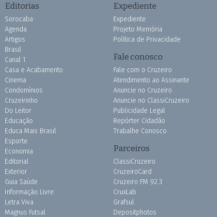
Editorias
Expediente
Sorocaba
Expediente
Agenda
Projeto Memória
Artigos
Política de Privacidade
Brasil
Fale conosco
Canal 1
Casa e Acabamento
Fale com o Cruzeiro
Cinema
Atendimento ao Assinante
Condomínios
Anuncie no Cruzeiro
Cruzeirinho
Anuncie no ClassiCruzeiro
Do Leitor
Publicidade Legal
Educação
Repórter Cidadão
Educa Mais Brasil
Trabalhe Conosco
Esporte
Parceiros
Economia
Editorial
ClassiCruzeiro
Exterior
CruzeiroCard
Guia Saúde
Cruzeiro FM 92.3
Informação Livre
CruxLab
Letra Viva
Grafsul
Magnus Futsal
Depositphotos