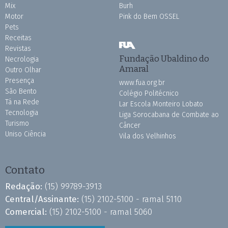
Mix
Burh
Motor
Pink do Bem OSSEL
Pets
Receitas
Revistas
Fundação Ubaldino do
Necrologia
Amaral
Outro Olhar
Presença
www.fua.org.br
São Bento
Colégio Politécnico
Tá na Rede
Lar Escola Monteiro Lobato
Tecnologia
Liga Sorocabana de Combate ao
Turismo
Câncer
Uniso Ciência
Vila dos Velhinhos
Contato
Redação:
(15) 99789-3913
Central/Assinante:
(15) 2102-5100 - ramal 5110
Comercial:
(15) 2102-5100 - ramal 5060