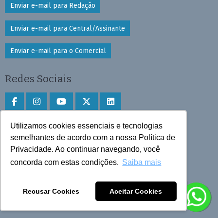
Enviar e-mail para Redação
Enviar e-mail para Central/Assinante
Enviar e-mail para o Comercial
Redes Sociais
Utilizamos cookies essenciais e tecnologias
Faça download do aplicativo
semelhantes de acordo com a nossa Política de
Privacidade. Ao continuar navegando, você
Play Store e App Store
concorda com estas condições.
Saiba mais
Todos os direitos reservados © 2025 Cruzeiro do Sul
Recusar Cookies
Aceitar Cookies