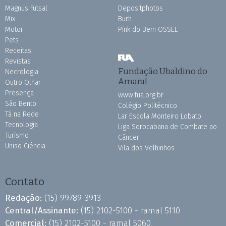
Magnus Futsal
Depositphotos
Mix
Burh
Motor
Pink do Bem OSSEL
Pets
Receitas
Revistas
Fundação Ubaldino do
Necrologia
Amaral
Outro Olhar
Presença
www.fua.org.br
São Bento
Colégio Politécnico
Tá na Rede
Lar Escola Monteiro Lobato
Tecnologia
Liga Sorocabana de Combate ao
Turismo
Câncer
Uniso Ciência
Vila dos Velhinhos
Contato
Redação:
(15) 99789-3913
Central/Assinante:
(15) 2102-5100 - ramal 5110
Comercial:
(15) 2102-5100 - ramal 5060