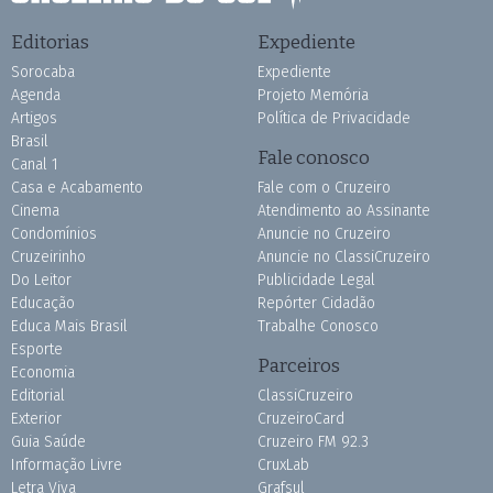
Editorias
Expediente
Sorocaba
Expediente
Agenda
Projeto Memória
Artigos
Política de Privacidade
Brasil
Fale conosco
Canal 1
Casa e Acabamento
Fale com o Cruzeiro
Cinema
Atendimento ao Assinante
Condomínios
Anuncie no Cruzeiro
Cruzeirinho
Anuncie no ClassiCruzeiro
Do Leitor
Publicidade Legal
Educação
Repórter Cidadão
Educa Mais Brasil
Trabalhe Conosco
Esporte
Parceiros
Economia
Editorial
ClassiCruzeiro
Exterior
CruzeiroCard
Guia Saúde
Cruzeiro FM 92.3
Informação Livre
CruxLab
Letra Viva
Grafsul