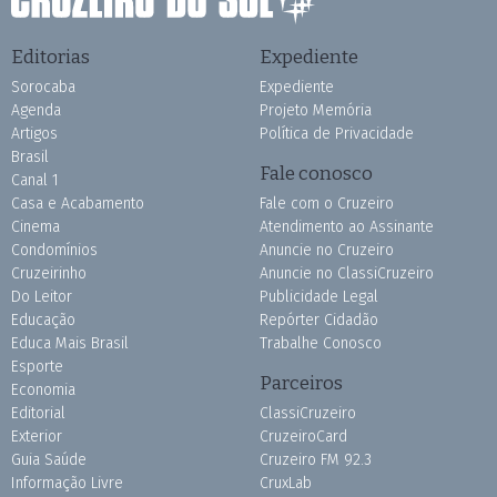
Editorias
Expediente
Sorocaba
Expediente
Agenda
Projeto Memória
Artigos
Política de Privacidade
Brasil
Fale conosco
Canal 1
Casa e Acabamento
Fale com o Cruzeiro
Cinema
Atendimento ao Assinante
Condomínios
Anuncie no Cruzeiro
Cruzeirinho
Anuncie no ClassiCruzeiro
Do Leitor
Publicidade Legal
Educação
Repórter Cidadão
Educa Mais Brasil
Trabalhe Conosco
Esporte
Parceiros
Economia
Editorial
ClassiCruzeiro
Exterior
CruzeiroCard
Guia Saúde
Cruzeiro FM 92.3
Informação Livre
CruxLab