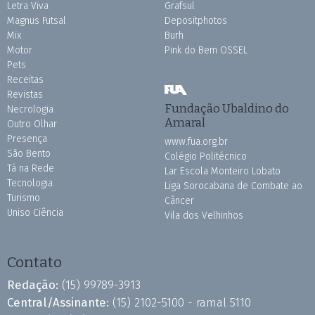
Letra Viva
Grafsul
Magnus Futsal
Depositphotos
Mix
Burh
Motor
Pink do Bem OSSEL
Pets
Receitas
Revistas
Fundação Ubaldino do
Necrologia
Amaral
Outro Olhar
Presença
www.fua.org.br
São Bento
Colégio Politécnico
Tá na Rede
Lar Escola Monteiro Lobato
Tecnologia
Liga Sorocabana de Combate ao
Turismo
Câncer
Uniso Ciência
Vila dos Velhinhos
Contato
Redação:
(15) 99789-3913
Central/Assinante:
(15) 2102-5100 - ramal 5110