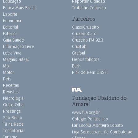
Educação
Repórter Cidadão
Educa Mais Brasil
Trabalhe Conosco
Esporte
Parceiros
Economia
Editorial
ClassiCruzeiro
Exterior
CruzeiroCard
Guia Saúde
Cruzeiro FM 92.3
Informação Livre
CruxLab
Letra Viva
Grafsul
Magnus Futsal
Depositphotos
Mix
Burh
Motor
Pink do Bem OSSEL
Pets
Receitas
Revistas
Fundação Ubaldino do
Necrologia
Amaral
Outro Olhar
Presença
www.fua.org.br
São Bento
Colégio Politécnico
Tá na Rede
Lar Escola Monteiro Lobato
Tecnologia
Liga Sorocabana de Combate ao
Turismo