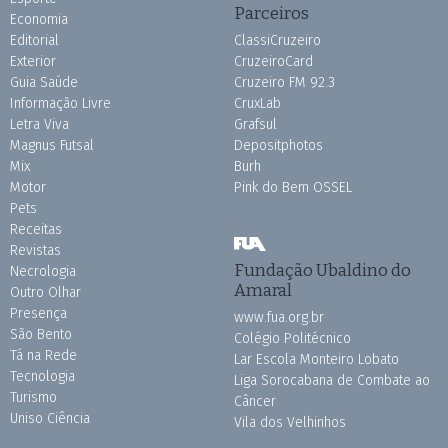
Parceiros
Economia
Editorial
ClassiCruzeiro
Exterior
CruzeiroCard
Guia Saúde
Cruzeiro FM 92.3
Informação Livre
CruxLab
Letra Viva
Grafsul
Magnus Futsal
Depositphotos
Mix
Burh
Motor
Pink do Bem OSSEL
Pets
Receitas
Revistas
Fundação Ubaldino do
Necrologia
Amaral
Outro Olhar
Presença
www.fua.org.br
São Bento
Colégio Politécnico
Tá na Rede
Lar Escola Monteiro Lobato
Tecnologia
Liga Sorocabana de Combate ao
Turismo
Câncer
Uniso Ciência
Vila dos Velhinhos