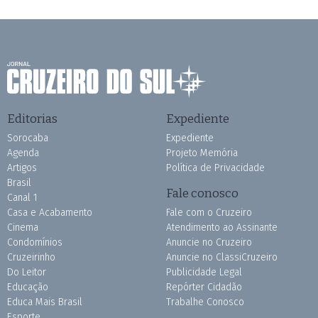
Editorias
Expediente
Sorocaba
Expediente
Agenda
Projeto Memória
Artigos
Política de Privacidade
Brasil
Fale conosco
Canal 1
Casa e Acabamento
Fale com o Cruzeiro
Cinema
Atendimento ao Assinante
Condomínios
Anuncie no Cruzeiro
Cruzeirinho
Anuncie no ClassiCruzeiro
Do Leitor
Publicidade Legal
Educação
Repórter Cidadão
Educa Mais Brasil
Trabalhe Conosco
Esporte