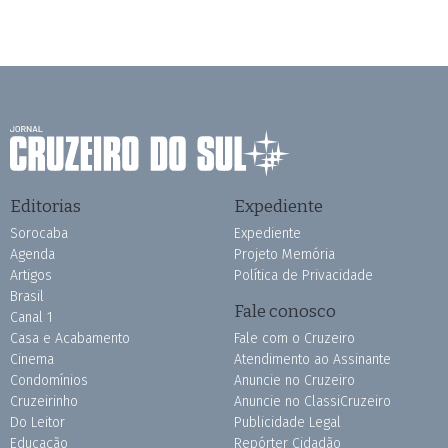
Editorias
Expediente
Sorocaba
Expediente
Agenda
Projeto Memória
Artigos
Política de Privacidade
Brasil
Fale conosco
Canal 1
Casa e Acabamento
Fale com o Cruzeiro
Cinema
Atendimento ao Assinante
Condomínios
Anuncie no Cruzeiro
Cruzeirinho
Anuncie no ClassiCruzeiro
Do Leitor
Publicidade Legal
Educação
Repórter Cidadão