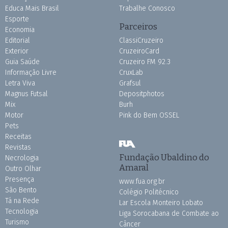
Educa Mais Brasil
Trabalhe Conosco
Esporte
Parceiros
Economia
Editorial
ClassiCruzeiro
Exterior
CruzeiroCard
Guia Saúde
Cruzeiro FM 92.3
Informação Livre
CruxLab
Letra Viva
Grafsul
Magnus Futsal
Depositphotos
Mix
Burh
Motor
Pink do Bem OSSEL
Pets
Receitas
Revistas
Fundação Ubaldino do
Necrologia
Amaral
Outro Olhar
Presença
www.fua.org.br
São Bento
Colégio Politécnico
Tá na Rede
Lar Escola Monteiro Lobato
Tecnologia
Liga Sorocabana de Combate ao
Turismo
Câncer