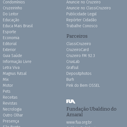
Condomínios
Anuncie no Cruzeiro
Cruzeirinho
Anuncie no ClassiCruzeiro
Do Leitor
Publicidade Legal
Educação
Repórter Cidadão
Educa Mais Brasil
Trabalhe Conosco
Esporte
Parceiros
Economia
Editorial
ClassiCruzeiro
Exterior
CruzeiroCard
Guia Saúde
Cruzeiro FM 92.3
Informação Livre
CruxLab
Letra Viva
Grafsul
Magnus Futsal
Depositphotos
Mix
Burh
Motor
Pink do Bem OSSEL
Pets
Receitas
Revistas
Fundação Ubaldino do
Necrologia
Amaral
Outro Olhar
Presença
www.fua.org.br