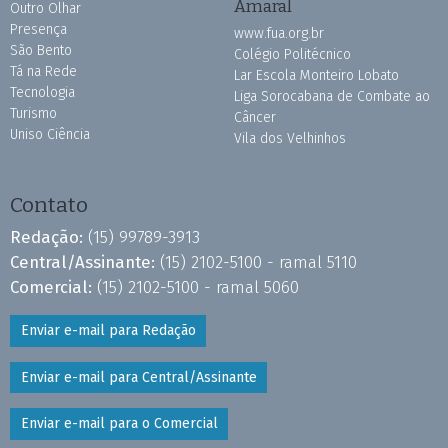
Amaral
Outro Olhar
Presença
www.fua.org.br
São Bento
Colégio Politécnico
Tá na Rede
Lar Escola Monteiro Lobato
Tecnologia
Liga Sorocabana de Combate ao
Turismo
Câncer
Uniso Ciência
Vila dos Velhinhos
Contato
Redação:
(15) 99789-3913
Central/Assinante:
(15) 2102-5100 - ramal 5110
Comercial:
(15) 2102-5100 - ramal 5060
Enviar e-mail para Redação
Enviar e-mail para Central/Assinante
Enviar e-mail para o Comercial