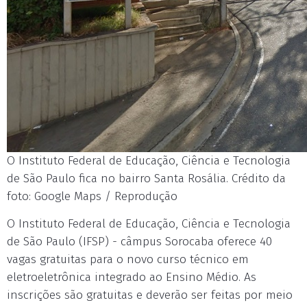
O Instituto Federal de Educação, Ciência e Tecnologia
de São Paulo fica no bairro Santa Rosália. Crédito da
foto: Google Maps / Reprodução
O Instituto Federal de Educação, Ciência e Tecnologia
de São Paulo (IFSP) - câmpus Sorocaba oferece 40
vagas gratuitas para o novo curso técnico em
eletroeletrônica integrado ao Ensino Médio. As
inscrições são gratuitas e deverão ser feitas por meio