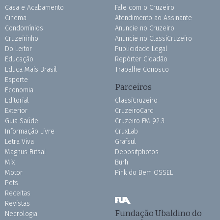
Casa e Acabamento
Fale com o Cruzeiro
Cinema
Atendimento ao Assinante
Condomínios
Anuncie no Cruzeiro
Cruzeirinho
Anuncie no ClassiCruzeiro
Do Leitor
Publicidade Legal
Educação
Repórter Cidadão
Educa Mais Brasil
Trabalhe Conosco
Esporte
Parceiros
Economia
Editorial
ClassiCruzeiro
Exterior
CruzeiroCard
Guia Saúde
Cruzeiro FM 92.3
Informação Livre
CruxLab
Letra Viva
Grafsul
Magnus Futsal
Depositphotos
Mix
Burh
Motor
Pink do Bem OSSEL
Pets
Receitas
Revistas
Fundação Ubaldino do
Necrologia