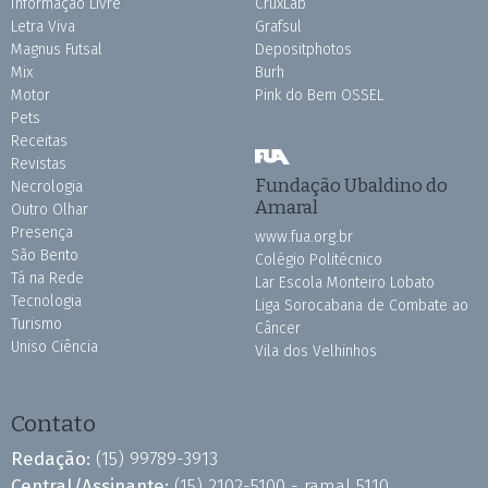
Informação Livre
CruxLab
Letra Viva
Grafsul
Magnus Futsal
Depositphotos
Mix
Burh
Motor
Pink do Bem OSSEL
Pets
Receitas
Revistas
Fundação Ubaldino do
Necrologia
Amaral
Outro Olhar
Presença
www.fua.org.br
São Bento
Colégio Politécnico
Tá na Rede
Lar Escola Monteiro Lobato
Tecnologia
Liga Sorocabana de Combate ao
Turismo
Câncer
Uniso Ciência
Vila dos Velhinhos
Contato
Redação:
(15) 99789-3913
Central/Assinante:
(15) 2102-5100 - ramal 5110