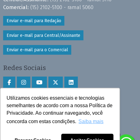
Comercial:
(15) 2102-5100 - ramal 5060
Enviar e-mail para Redação
Enviar e-mail para Central/Assinante
Enviar e-mail para o Comercial
Redes Sociais
Utilizamos cookies essenciais e tecnologias
Faça download do aplicativo
semelhantes de acordo com a nossa Política de
Privacidade. Ao continuar navegando, você
Play Store e App Store
concorda com estas condições.
Saiba mais
Todos os direitos reservados © 2025 Cruzeiro do Sul