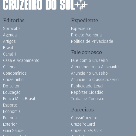
Editorias
Expediente
Sorocaba
Expediente
Agenda
Projeto Memória
Artigos
Política de Privacidade
Brasil
Fale conosco
Canal 1
Casa e Acabamento
Fale com o Cruzeiro
Cinema
Atendimento ao Assinante
Condomínios
Anuncie no Cruzeiro
Cruzeirinho
Anuncie no ClassiCruzeiro
Do Leitor
Publicidade Legal
Educação
Repórter Cidadão
Educa Mais Brasil
Trabalhe Conosco
Esporte
Parceiros
Economia
Editorial
ClassiCruzeiro
Exterior
CruzeiroCard
Guia Saúde
Cruzeiro FM 92.3