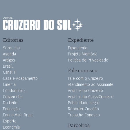
Editorias
Expediente
Sorocaba
Expediente
Agenda
Projeto Memória
Artigos
Política de Privacidade
Brasil
Fale conosco
Canal 1
Casa e Acabamento
Fale com o Cruzeiro
Cinema
Atendimento ao Assinante
Condomínios
Anuncie no Cruzeiro
Cruzeirinho
Anuncie no ClassiCruzeiro
Do Leitor
Publicidade Legal
Educação
Repórter Cidadão
Educa Mais Brasil
Trabalhe Conosco
Esporte
Parceiros
Economia