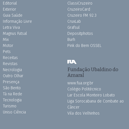
Editorial
ClassiCruzeiro
Exterior
CruzeiroCard
Guia Saúde
Cruzeiro FM 92.3
Informação Livre
CruxLab
Letra Viva
Grafsul
Magnus Futsal
Depositphotos
Mix
Burh
Motor
Pink do Bem OSSEL
Pets
Receitas
Revistas
Fundação Ubaldino do
Necrologia
Amaral
Outro Olhar
Presença
www.fua.org.br
São Bento
Colégio Politécnico
Tá na Rede
Lar Escola Monteiro Lobato
Tecnologia
Liga Sorocabana de Combate ao
Turismo
Câncer
Uniso Ciência
Vila dos Velhinhos