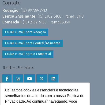
Contato
Redação:
(15) 99789-3913
Central/Assinante:
(15) 2102-5100 - ramal 5110
Comercial:
(15) 2102-5100 - ramal 5060
Enviar e-mail para Redação
Enviar e-mail para Central/Assinante
Enviar e-mail para o Comercial
Redes Sociais
Utilizamos cookies essenciais e tecnologias
Faça download do aplicativo
semelhantes de acordo com a nossa Política de
Privacidade. Ao continuar navegando, você
Play Store e App Store