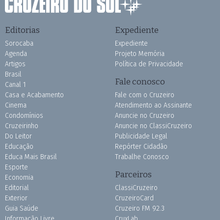
Editorias
Expediente
Sorocaba
Expediente
Agenda
Projeto Memória
Artigos
Política de Privacidade
Brasil
Fale conosco
Canal 1
Casa e Acabamento
Fale com o Cruzeiro
Cinema
Atendimento ao Assinante
Condomínios
Anuncie no Cruzeiro
Cruzeirinho
Anuncie no ClassiCruzeiro
Do Leitor
Publicidade Legal
Educação
Repórter Cidadão
Educa Mais Brasil
Trabalhe Conosco
Esporte
Parceiros
Economia
Editorial
ClassiCruzeiro
Exterior
CruzeiroCard
Guia Saúde
Cruzeiro FM 92.3
Informação Livre
CruxLab