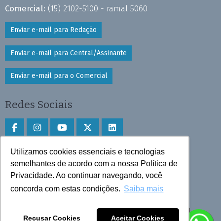
Comercial:
(15) 2102-5100 - ramal 5060
Enviar e-mail para Redação
Enviar e-mail para Central/Assinante
Enviar e-mail para o Comercial
Redes Sociais
Utilizamos cookies essenciais e tecnologias
Faça download do aplicativo
semelhantes de acordo com a nossa Política de
Privacidade. Ao continuar navegando, você
Play Store e App Store
concorda com estas condições.
Saiba mais
Todos os direitos reservados © 2025 Cruzeiro do Sul
Recusar Cookies
Aceitar Cookies