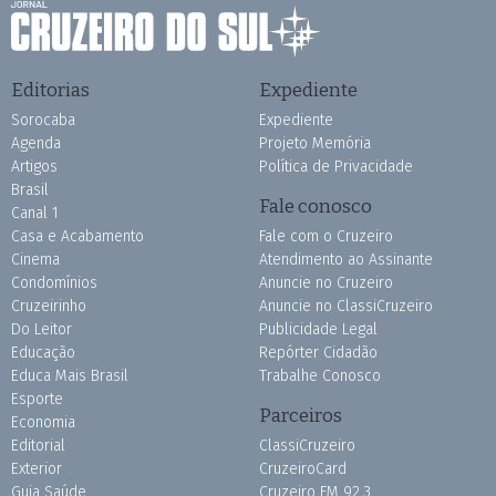
Editorias
Expediente
Sorocaba
Expediente
Agenda
Projeto Memória
Artigos
Política de Privacidade
Brasil
Fale conosco
Canal 1
Casa e Acabamento
Fale com o Cruzeiro
Cinema
Atendimento ao Assinante
Condomínios
Anuncie no Cruzeiro
Cruzeirinho
Anuncie no ClassiCruzeiro
Do Leitor
Publicidade Legal
Educação
Repórter Cidadão
Educa Mais Brasil
Trabalhe Conosco
Esporte
Parceiros
Economia
Editorial
ClassiCruzeiro
Exterior
CruzeiroCard
Guia Saúde
Cruzeiro FM 92.3