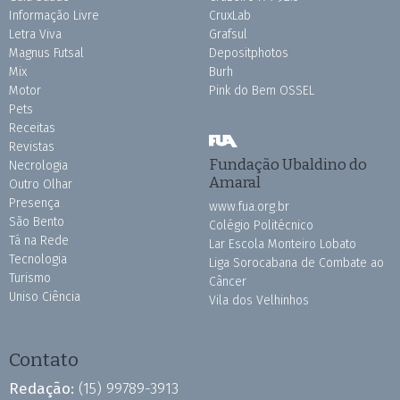
Informação Livre
CruxLab
Letra Viva
Grafsul
Magnus Futsal
Depositphotos
Mix
Burh
Motor
Pink do Bem OSSEL
Pets
Receitas
Revistas
Fundação Ubaldino do
Necrologia
Amaral
Outro Olhar
Presença
www.fua.org.br
São Bento
Colégio Politécnico
Tá na Rede
Lar Escola Monteiro Lobato
Tecnologia
Liga Sorocabana de Combate ao
Turismo
Câncer
Uniso Ciência
Vila dos Velhinhos
Contato
Redação:
(15) 99789-3913