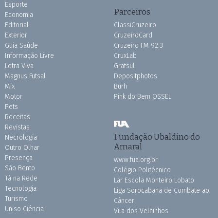
Esporte
Parceiros
Economia
Editorial
ClassiCruzeiro
Exterior
CruzeiroCard
Guia Saúde
Cruzeiro FM 92.3
Informação Livre
CruxLab
Letra Viva
Grafsul
Magnus Futsal
Depositphotos
Mix
Burh
Motor
Pink do Bem OSSEL
Pets
Receitas
Revistas
Fundação Ubaldino do
Necrologia
Amaral
Outro Olhar
Presença
www.fua.org.br
São Bento
Colégio Politécnico
Tá na Rede
Lar Escola Monteiro Lobato
Tecnologia
Liga Sorocabana de Combate ao
Turismo
Câncer
Uniso Ciência
Vila dos Velhinhos