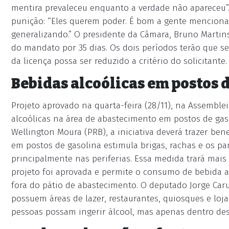
mentira prevaleceu enquanto a verdade não apareceu”
punição: “Eles querem poder. É bom a gente menciona
generalizando.” O presidente da Câmara, Bruno Marti
do mandato por 35 dias. Os dois períodos terão que 
da licença possa ser reduzido a critério do solicitante.
Bebidas alcoólicas em postos 
Projeto aprovado na quarta-feira (28/11), na Assemblei
alcoólicas na área de abastecimento em postos de gaso
Wellington Moura (PRB), a iniciativa deverá trazer b
em postos de gasolina estimula brigas, rachas e os 
principalmente nas periferias. Essa medida trará mai
projeto foi aprovada e permite o consumo de bebida al
fora do pátio de abastecimento. O deputado Jorge Caru
possuem áreas de lazer, restaurantes, quiosques e loj
pessoas possam ingerir álcool, mas apenas dentro dess