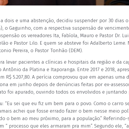
s a dois e uma abstenção, decidiu suspender por 30 dias o
M), o Gaguinho, com a respectiva suspensão de venciment
pensão os vereadores Ita, Fabíola, Mauro e Pastor Dr. Lui
lão e Pastor Lilo. E quem se absteve foi Adalberto Leme.
onio Pereira, o Pastor Tonhão (DEM).
ra levar pacientes a clínicas e hospitais da região e da cap
Antônio da Platina e Itaporanga. Entre 2017 e 2018, apre
zam R$ 5.207,80. A perícia comprovou que em apenas uma 
à tona em junho depois de denúncias feitas por ex-assesso
ato foi apurado, ouvindo todos os envolvidos e juntando
u: “Eu sei que eu fiz um bem para o povo. Como o carro 
mais achei que fosse errado fazer o bem nesse meio polít
do o bem ao meu próximo, para a população.” Referindo-
m “ processo que eles armaram pra mim”. Segundo ele, “a