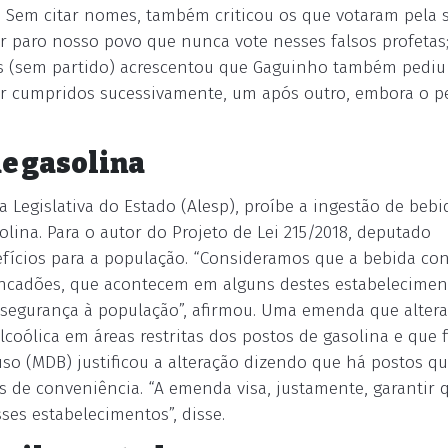
. Sem citar nomes, também criticou os que votaram pela 
r paro nosso povo que nunca vote nesses falsos profetas
ns (sem partido) acrescentou que Gaguinho também pediu
ser cumpridos sucessivamente, um após outro, embora o p
de gasolina
a Legislativa do Estado (Alesp), proíbe a ingestão de bebi
lina. Para o autor do Projeto de Lei 215/2018, deputado
enefícios para a população. “Consideramos que a bebida c
pancadões, que acontecem em alguns destes estabelecimen
s segurança à população”, afirmou. Uma emenda que altera
coólica em áreas restritas dos postos de gasolina e que 
so (MDB) justificou a alteração dizendo que há postos q
as de conveniência. “A emenda visa, justamente, garantir 
es estabelecimentos”, disse.