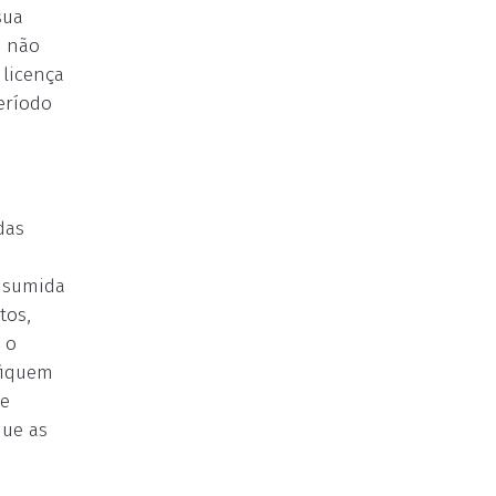
sua
; não
 licença
eríodo
das
onsumida
tos,
 o
fiquem
ue
que as