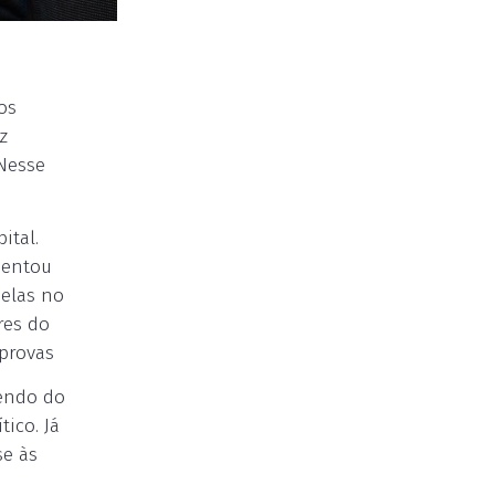
os
z
 Nesse
ital.
sentou
delas no
res do
 provas
sendo do
ico. Já
se às