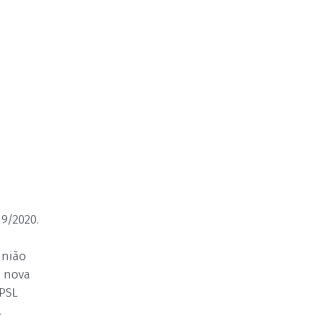
9/2020.
união
a nova
 PSL
.