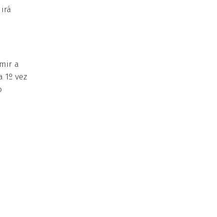
irá
mir a
a 1º vez
o