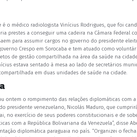
é o médico radiologista Vinícius Rodrigues, que foi cand
aria prestes a conseguir uma cadeira na Câmara Federal c
 saem para assumir cargos no governo do presidente eleit
o governo Crespo em Sorocaba e tem atuado como voluntár
jetos de gestão compartilhada na área da saúde na cidade
nícius estava sentado à mesa ao lado de secretários munic
compartilhada em duas unidades de saúde na cidade.
la
iou ontem o rompimento das relações diplomáticas com a
 do presidente venezuelano, Nicolás Maduro, que cumprir
, no exercício de seus poderes constitucionais e de sob
icas com a República Bolivariana da Venezuela”, disse Ab
tação diplomática paraguaia no país. “Organizei o fech