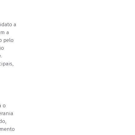
idato a
om a
o pelo
io
.
ipais,
á o
erania
do,
amento