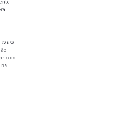
dente
era
a causa
não
par com
 na