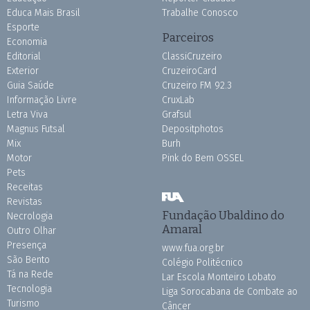
Educa Mais Brasil
Trabalhe Conosco
Esporte
Parceiros
Economia
Editorial
ClassiCruzeiro
Exterior
CruzeiroCard
Guia Saúde
Cruzeiro FM 92.3
Informação Livre
CruxLab
Letra Viva
Grafsul
Magnus Futsal
Depositphotos
Mix
Burh
Motor
Pink do Bem OSSEL
Pets
Receitas
Revistas
Fundação Ubaldino do
Necrologia
Amaral
Outro Olhar
Presença
www.fua.org.br
São Bento
Colégio Politécnico
Tá na Rede
Lar Escola Monteiro Lobato
Tecnologia
Liga Sorocabana de Combate ao
Turismo
Câncer