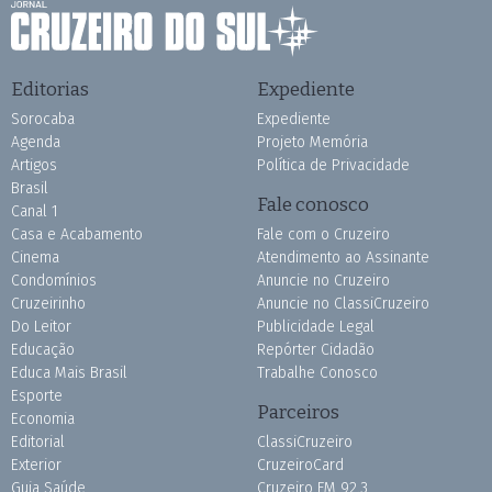
Editorias
Expediente
Sorocaba
Expediente
Agenda
Projeto Memória
Artigos
Política de Privacidade
Brasil
Fale conosco
Canal 1
Casa e Acabamento
Fale com o Cruzeiro
Cinema
Atendimento ao Assinante
Condomínios
Anuncie no Cruzeiro
Cruzeirinho
Anuncie no ClassiCruzeiro
Do Leitor
Publicidade Legal
Educação
Repórter Cidadão
Educa Mais Brasil
Trabalhe Conosco
Esporte
Parceiros
Economia
Editorial
ClassiCruzeiro
Exterior
CruzeiroCard
Guia Saúde
Cruzeiro FM 92.3