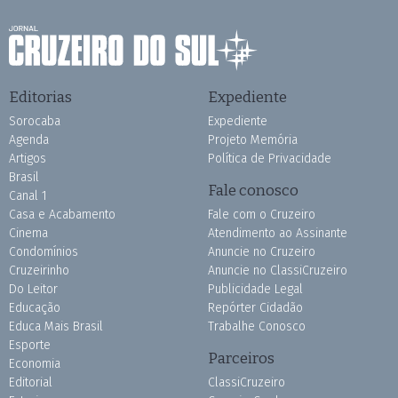
Editorias
Expediente
Sorocaba
Expediente
Agenda
Projeto Memória
Artigos
Política de Privacidade
Brasil
Fale conosco
Canal 1
Casa e Acabamento
Fale com o Cruzeiro
Cinema
Atendimento ao Assinante
Condomínios
Anuncie no Cruzeiro
Cruzeirinho
Anuncie no ClassiCruzeiro
Do Leitor
Publicidade Legal
Educação
Repórter Cidadão
Educa Mais Brasil
Trabalhe Conosco
Esporte
Parceiros
Economia
Editorial
ClassiCruzeiro