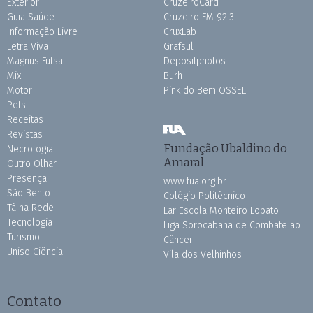
Exterior
CruzeiroCard
Guia Saúde
Cruzeiro FM 92.3
Informação Livre
CruxLab
Letra Viva
Grafsul
Magnus Futsal
Depositphotos
Mix
Burh
Motor
Pink do Bem OSSEL
Pets
Receitas
Revistas
Fundação Ubaldino do
Necrologia
Amaral
Outro Olhar
Presença
www.fua.org.br
São Bento
Colégio Politécnico
Tá na Rede
Lar Escola Monteiro Lobato
Tecnologia
Liga Sorocabana de Combate ao
Turismo
Câncer
Uniso Ciência
Vila dos Velhinhos
Contato