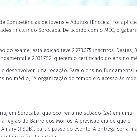
de Competências de Jovens e Adultos (Encceja) foi aplica
ades, incluindo Sorocaba. De acordo com o MEC, o gabari
do exame, esta edição teve 2.973.375 inscritos. Destes, 3
ndamental e 2.331.799, querem o certificado do ensino mé
que desenvolver uma redação. Para o ensino fundamental
nsino médio, “A organização do tempo e o acesso às rede
iária, em Sorocaba, que ocorreria no sábado (24) em uma
a região do Bairro dos Morros. A previsão era de que o
o Amary (PSDB), participasse do evento. A entrega seria m
ainda não foi divulgada.