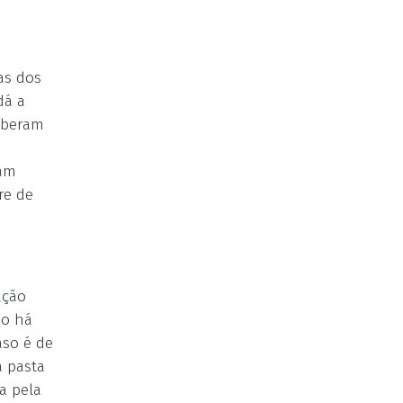
as dos
dá a
ceberam
ram
re de
ação
ão há
aso é de
a pasta
a pela