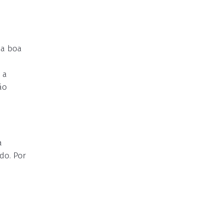
ma boa
 a
ão
a
do. Por