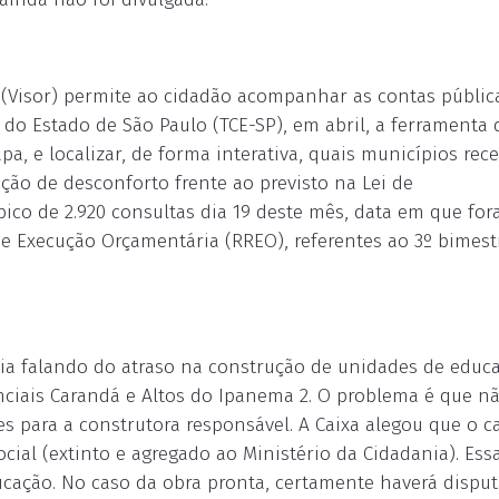
F (Visor) permite ao cidadão acompanhar as contas públic
 do Estado de São Paulo (TCE-SP), em abril, a ferramenta 
, e localizar, de forma interativa, quais municípios re
ção de desconforto frente ao previsto na Lei de
 pico de 2.920 consultas dia 19 deste mês, data em que fo
de Execução Orçamentária (RREO), referentes ao 3º bimest
a falando do atraso na construção de unidades de educ
enciais Carandá e Altos do Ipanema 2. O problema é que n
ses para a construtora responsável. A Caixa alegou que o c
ial (extinto e agregado ao Ministério da Cidadania). Ess
ucação. No caso da obra pronta, certamente haverá disput