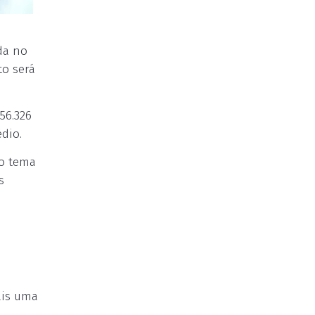
da no
to será
56.326
dio.
 o tema
s
ais uma