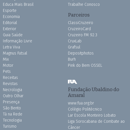
Educa Mais Brasil
Trabalhe Conosco
Esporte
Parceiros
Economia
Editorial
ClassiCruzeiro
Exterior
CruzeiroCard
Guia Saúde
Cruzeiro FM 92.3
Informação Livre
CruxLab
Letra Viva
Grafsul
Magnus Futsal
Depositphotos
Mix
Burh
Motor
Pink do Bem OSSEL
Pets
Receitas
Revistas
Fundação Ubaldino do
Necrologia
Amaral
Outro Olhar
Presença
www.fua.org.br
São Bento
Colégio Politécnico
Tá na Rede
Lar Escola Monteiro Lobato
Tecnologia
Liga Sorocabana de Combate ao
Turismo
Câncer