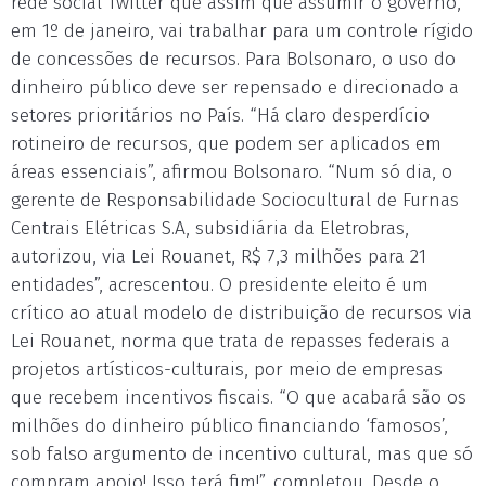
rede social Twitter que assim que assumir o governo,
em 1º de janeiro, vai trabalhar para um controle rígido
de concessões de recursos. Para Bolsonaro, o uso do
dinheiro público deve ser repensado e direcionado a
setores prioritários no País. “Há claro desperdício
rotineiro de recursos, que podem ser aplicados em
áreas essenciais”, afirmou Bolsonaro. “Num só dia, o
gerente de Responsabilidade Sociocultural de Furnas
Centrais Elétricas S.A, subsidiária da Eletrobras,
autorizou, via Lei Rouanet, R$ 7,3 milhões para 21
entidades”, acrescentou. O presidente eleito é um
crítico ao atual modelo de distribuição de recursos via
Lei Rouanet, norma que trata de repasses federais a
projetos artísticos-culturais, por meio de empresas
que recebem incentivos fiscais. “O que acabará são os
milhões do dinheiro público financiando ‘famosos’,
sob falso argumento de incentivo cultural, mas que só
compram apoio! Isso terá fim!”, completou. Desde o