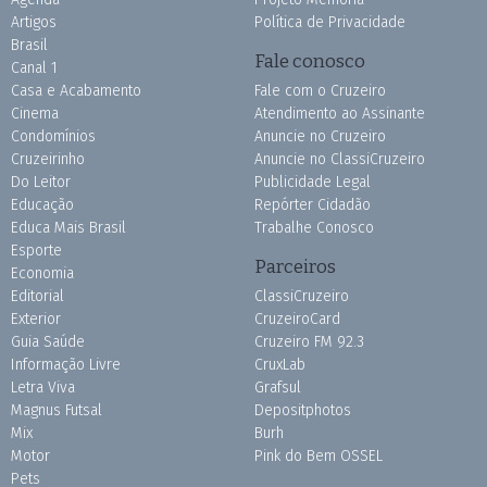
Artigos
Política de Privacidade
Brasil
Fale conosco
Canal 1
Casa e Acabamento
Fale com o Cruzeiro
Cinema
Atendimento ao Assinante
Condomínios
Anuncie no Cruzeiro
Cruzeirinho
Anuncie no ClassiCruzeiro
Do Leitor
Publicidade Legal
Educação
Repórter Cidadão
Educa Mais Brasil
Trabalhe Conosco
Esporte
Parceiros
Economia
Editorial
ClassiCruzeiro
Exterior
CruzeiroCard
Guia Saúde
Cruzeiro FM 92.3
Informação Livre
CruxLab
Letra Viva
Grafsul
Magnus Futsal
Depositphotos
Mix
Burh
Motor
Pink do Bem OSSEL
Pets