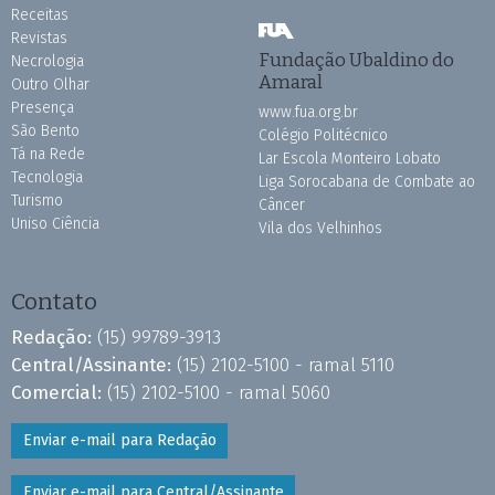
Receitas
Revistas
Fundação Ubaldino do
Necrologia
Amaral
Outro Olhar
Presença
www.fua.org.br
São Bento
Colégio Politécnico
Tá na Rede
Lar Escola Monteiro Lobato
Tecnologia
Liga Sorocabana de Combate ao
Turismo
Câncer
Uniso Ciência
Vila dos Velhinhos
Contato
Redação:
(15) 99789-3913
Central/Assinante:
(15) 2102-5100 - ramal 5110
Comercial:
(15) 2102-5100 - ramal 5060
Enviar e-mail para Redação
Enviar e-mail para Central/Assinante