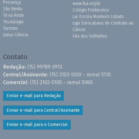
Presença
www.fua.org.br
São Bento
Colégio Politécnico
Tá na Rede
Lar Escola Monteiro Lobato
Tecnologia
Liga Sorocabana de Combate ao
Turismo
Câncer
Uniso Ciência
Vila dos Velhinhos
Contato
Redação:
(15) 99789-3913
Central/Assinante:
(15) 2102-5100 - ramal 5110
Comercial:
(15) 2102-5100 - ramal 5060
Enviar e-mail para Redação
Enviar e-mail para Central/Assinante
Enviar e-mail para o Comercial