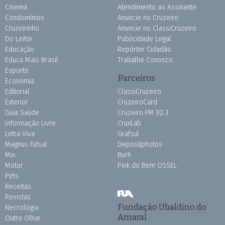
Cinema
Atendimento ao Assinante
Condomínios
Anuncie no Cruzeiro
Cruzeirinho
Anuncie no ClassiCruzeiro
Do Leitor
Publicidade Legal
Educação
Repórter Cidadão
Educa Mais Brasil
Trabalhe Conosco
Esporte
Parceiros
Economia
Editorial
ClassiCruzeiro
Exterior
CruzeiroCard
Guia Saúde
Cruzeiro FM 92.3
Informação Livre
CruxLab
Letra Viva
Grafsul
Magnus Futsal
Depositphotos
Mix
Burh
Motor
Pink do Bem OSSEL
Pets
Receitas
Revistas
Fundação Ubaldino do
Necrologia
Amaral
Outro Olhar