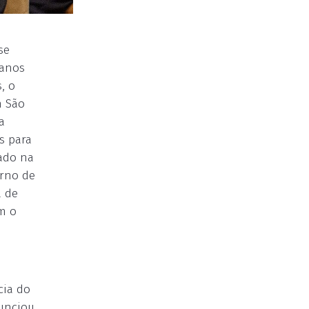
se
canos
, o
m São
a
s para
sado na
erno de
a de
m o
cia do
nunciou