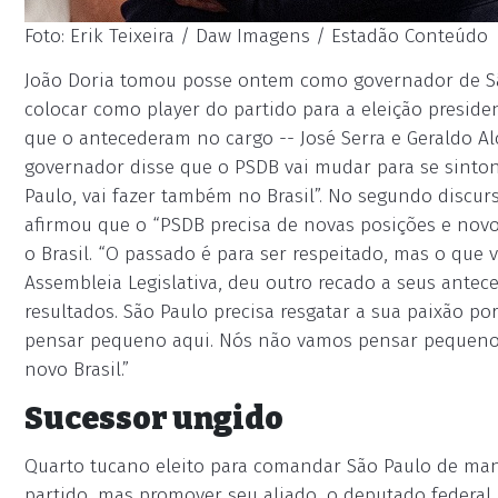
Foto: Erik Teixeira / Daw Imagens / Estadão Conteúdo
João Doria tomou posse ontem como governador de São
colocar como player do partido para a eleição presid
que o antecederam no cargo -- José Serra e Geraldo Alc
governador disse que o PSDB vai mudar para se sintoni
Paulo, vai fazer também no Brasil”. No segundo discur
afirmou que o “PSDB precisa de novas posições e novo
o Brasil. “O passado é para ser respeitado, mas o que 
Assembleia Legislativa, deu outro recado a seus ante
resultados. São Paulo precisa resgatar a sua paixão p
pensar pequeno aqui. Nós não vamos pensar pequeno 
novo Brasil.”
Sucessor ungido
Quarto tucano eleito para comandar São Paulo de man
partido, mas promover seu aliado, o deputado federal 