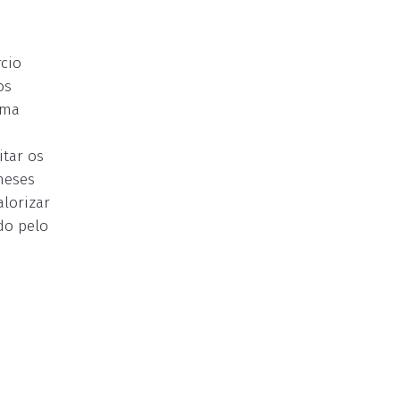
cio
os
sma
itar os
meses
lorizar
do pelo