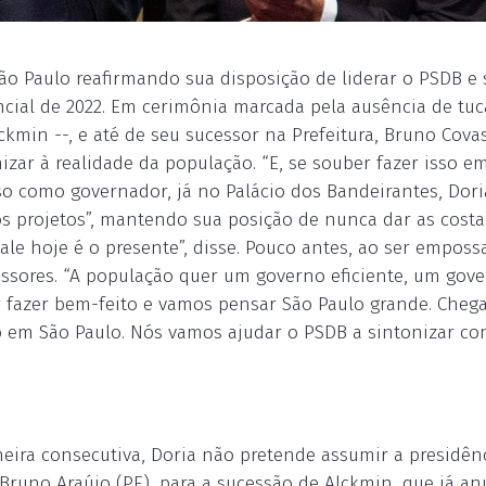
 Paulo reafirmando sua disposição de liderar o PSDB e 
encial de 2022. Em cerimônia marcada pela ausência de tu
kmin --, e até de seu sucessor na Prefeitura, Bruno Covas
zar à realidade da população. “E, se souber fazer isso e
so como governador, já no Palácio dos Bandeirantes, Dori
s projetos”, mantendo sua posição de nunca dar as costa
vale hoje é o presente”, disse. Pouco antes, ao ser empos
cessores. “A população quer um governo eficiente, um gov
or fazer bem-feito e vamos pensar São Paulo grande. Cheg
em São Paulo. Nós vamos ajudar o PSDB a sintonizar co
eira consecutiva, Doria não pretende assumir a presidên
Bruno Araújo (PE), para a sucessão de Alckmin, que já a