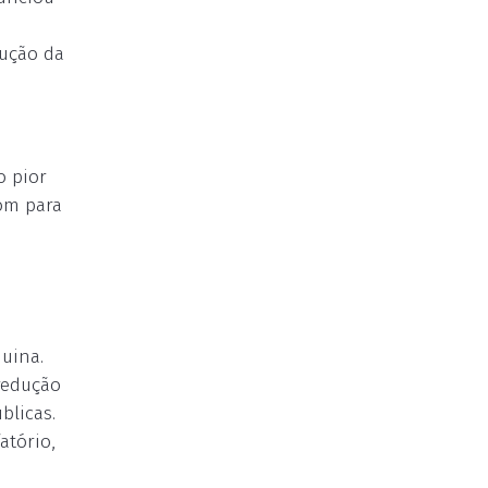
dução da
o pior
bom para
uina.
redução
blicas.
atório,