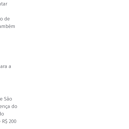
ntar
ão de
 também
para a
de São
sença do
do
 R$ 200