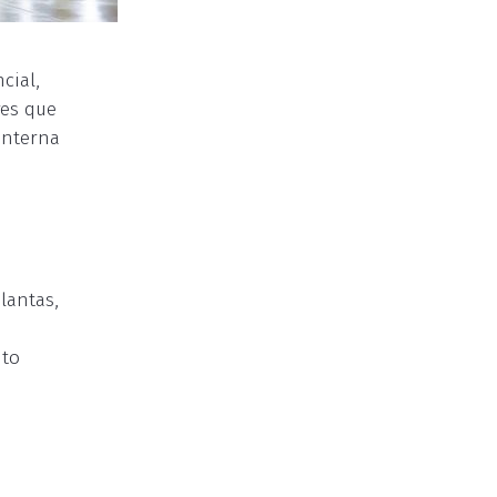
cial,
res que
interna
lantas,
e
ito