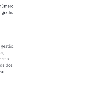
 número
 gradis
 gestão.
ca,
forma
ade dos
zar