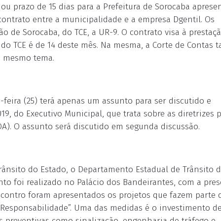
u prazo de 15 dias para a Prefeitura de Sorocaba aprese
ontrato entre a municipalidade e a empresa Dgentil. Os
o de Sorocaba, do TCE, a UR-9. O contrato visa à prestaç
ho do TCE é de 14 deste mês. Na mesma, a Corte de Contas
 o mesmo tema.
-feira (25) terá apenas um assunto para ser discutido e
19, do Executivo Municipal, que trata sobre as diretrizes 
OA). O assunto será discutido em segunda discussão.
trânsito do Estado, o Departamento Estadual de Trânsito 
nto foi realizado no Palácio dos Bandeirantes, com a pre
encontro foram apresentados os projetos que fazem parte 
 Responsabilidade”. Uma das medidas é o investimento de
s preventivas como sinalização, engenharia de tráfego e