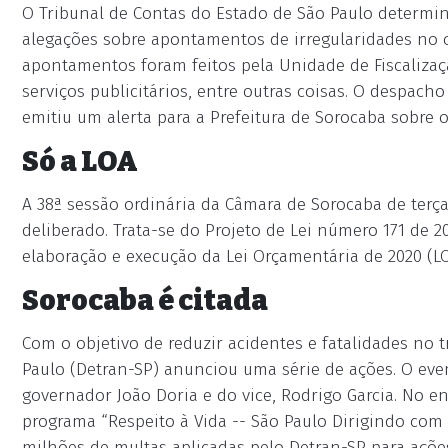
O Tribunal de Contas do Estado de São Paulo determino
alegações sobre apontamentos de irregularidades no c
apontamentos foram feitos pela Unidade de Fiscalizaçã
serviços publicitários, entre outras coisas. O despac
emitiu um alerta para a Prefeitura de Sorocaba sobre
Só a LOA
A 38ª sessão ordinária da Câmara de Sorocaba de terça
deliberado. Trata-se do Projeto de Lei número 171 de 20
elaboração e execução da Lei Orçamentária de 2020 (L
Sorocaba é citada
Com o objetivo de reduzir acidentes e fatalidades no 
Paulo (Detran-SP) anunciou uma série de ações. O eve
governador João Doria e do vice, Rodrigo Garcia. No 
programa “Respeito à Vida -- São Paulo Dirigindo com
milhões de multas aplicadas pelo Detran-SP para açõe