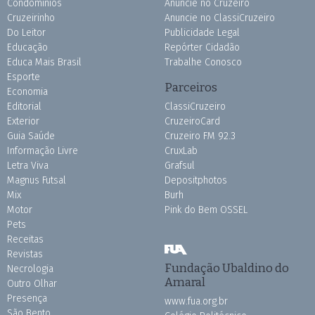
Condomínios
Anuncie no Cruzeiro
Cruzeirinho
Anuncie no ClassiCruzeiro
Do Leitor
Publicidade Legal
Educação
Repórter Cidadão
Educa Mais Brasil
Trabalhe Conosco
Esporte
Parceiros
Economia
Editorial
ClassiCruzeiro
Exterior
CruzeiroCard
Guia Saúde
Cruzeiro FM 92.3
Informação Livre
CruxLab
Letra Viva
Grafsul
Magnus Futsal
Depositphotos
Mix
Burh
Motor
Pink do Bem OSSEL
Pets
Receitas
Revistas
Fundação Ubaldino do
Necrologia
Amaral
Outro Olhar
Presença
www.fua.org.br
São Bento