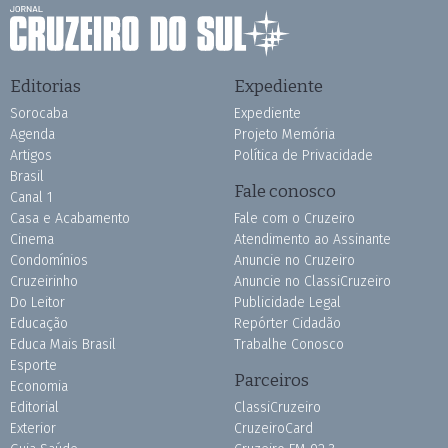
Editorias
Expediente
Sorocaba
Expediente
Agenda
Projeto Memória
Artigos
Política de Privacidade
Brasil
Fale conosco
Canal 1
Casa e Acabamento
Fale com o Cruzeiro
Cinema
Atendimento ao Assinante
Condomínios
Anuncie no Cruzeiro
Cruzeirinho
Anuncie no ClassiCruzeiro
Do Leitor
Publicidade Legal
Educação
Repórter Cidadão
Educa Mais Brasil
Trabalhe Conosco
Esporte
Parceiros
Economia
Editorial
ClassiCruzeiro
Exterior
CruzeiroCard