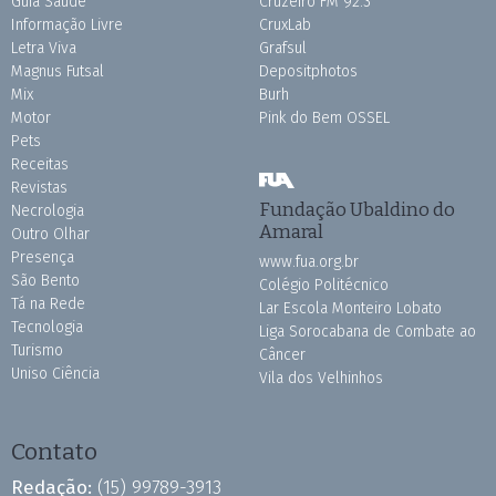
Guia Saúde
Cruzeiro FM 92.3
Informação Livre
CruxLab
Letra Viva
Grafsul
Magnus Futsal
Depositphotos
Mix
Burh
Motor
Pink do Bem OSSEL
Pets
Receitas
Revistas
Fundação Ubaldino do
Necrologia
Amaral
Outro Olhar
Presença
www.fua.org.br
São Bento
Colégio Politécnico
Tá na Rede
Lar Escola Monteiro Lobato
Tecnologia
Liga Sorocabana de Combate ao
Turismo
Câncer
Uniso Ciência
Vila dos Velhinhos
Contato
Redação:
(15) 99789-3913