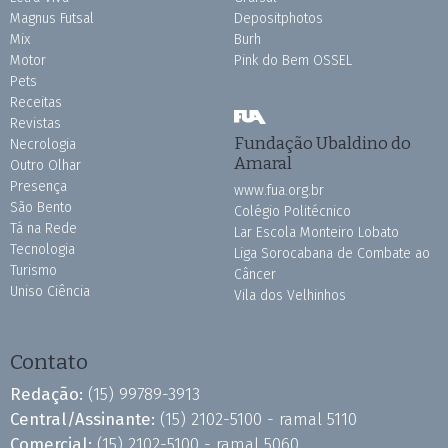
Magnus Futsal
Depositphotos
Mix
Burh
Motor
Pink do Bem OSSEL
Pets
Receitas
Revistas
Fundação Ubaldino do
Necrologia
Amaral
Outro Olhar
Presença
www.fua.org.br
São Bento
Colégio Politécnico
Tá na Rede
Lar Escola Monteiro Lobato
Tecnologia
Liga Sorocabana de Combate ao
Turismo
Câncer
Uniso Ciência
Vila dos Velhinhos
Contato
Redação:
(15) 99789-3913
Central/Assinante:
(15) 2102-5100 - ramal 5110
Comercial:
(15) 2102-5100 - ramal 5060