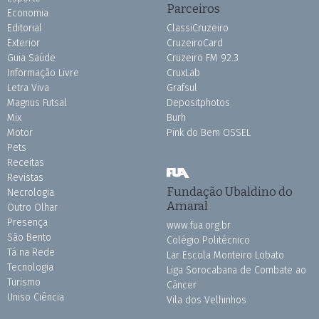
Parceiros
Economia
Editorial
ClassiCruzeiro
Exterior
CruzeiroCard
Guia Saúde
Cruzeiro FM 92.3
Informação Livre
CruxLab
Letra Viva
Grafsul
Magnus Futsal
Depositphotos
Mix
Burh
Motor
Pink do Bem OSSEL
Pets
Receitas
Revistas
Fundação Ubaldino do
Necrologia
Amaral
Outro Olhar
Presença
www.fua.org.br
São Bento
Colégio Politécnico
Tá na Rede
Lar Escola Monteiro Lobato
Tecnologia
Liga Sorocabana de Combate ao
Turismo
Câncer
Uniso Ciência
Vila dos Velhinhos