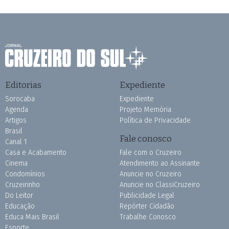
Editorias
Expediente
Sorocaba
Expediente
Agenda
Projeto Memória
Artigos
Política de Privacidade
Brasil
Fale conosco
Canal 1
Casa e Acabamento
Fale com o Cruzeiro
Cinema
Atendimento ao Assinante
Condomínios
Anuncie no Cruzeiro
Cruzeirinho
Anuncie no ClassiCruzeiro
Do Leitor
Publicidade Legal
Educação
Repórter Cidadão
Educa Mais Brasil
Trabalhe Conosco
Esporte