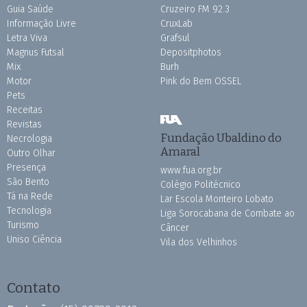
Guia Saúde
Cruzeiro FM 92.3
Informação Livre
CruxLab
Letra Viva
Grafsul
Magnus Futsal
Depositphotos
Mix
Burh
Motor
Pink do Bem OSSEL
Pets
Receitas
Revistas
Fundação Ubaldino do
Necrologia
Amaral
Outro Olhar
Presença
www.fua.org.br
São Bento
Colégio Politécnico
Tá na Rede
Lar Escola Monteiro Lobato
Tecnologia
Liga Sorocabana de Combate ao
Turismo
Câncer
Uniso Ciência
Vila dos Velhinhos
Contato