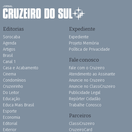
Editorias
Expediente
Sorocaba
Expediente
Agenda
Projeto Memória
Artigos
Política de Privacidade
Brasil
Fale conosco
Canal 1
Casa e Acabamento
Fale com o Cruzeiro
Cinema
Atendimento ao Assinante
Condomínios
Anuncie no Cruzeiro
Cruzeirinho
Anuncie no ClassiCruzeiro
Do Leitor
Publicidade Legal
Educação
Repórter Cidadão
Educa Mais Brasil
Trabalhe Conosco
Esporte
Parceiros
Economia
Editorial
ClassiCruzeiro
Exterior
CruzeiroCard