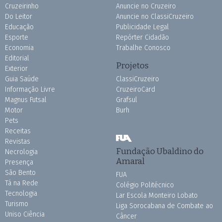
Cruzeirinho
Anuncie no Cruzeiro
Do Leitor
Anuncie no ClassiCruzeiro
Educação
Publicidade Legal
Esporte
Repórter Cidadão
Economia
Trabalhe Conosco
Editorial
Projetos
Exterior
Guia Saúde
ClassiCruzeiro
Informação Livre
CruzeiroCard
Magnus Futsal
Grafsul
Motor
Burh
Pets
Receitas
Revistas
Fundação Ubaldino do
Necrologia
Amaral
Presença
São Bento
FUA
Tá na Rede
Colégio Politécnico
Tecnologia
Lar Escola Monteiro Lobato
Turismo
Liga Sorocabana de Combate ao
Uniso Ciência
Câncer