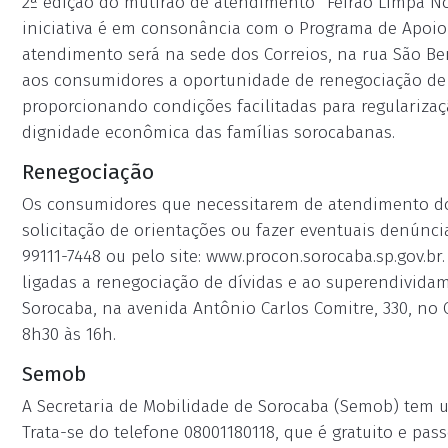
2ª edição do mutirão de atendimento “Feirão Limpa No
iniciativa é em consonância com o Programa de Apoio 
atendimento será na sede dos Correios, na rua São Bent
aos consumidores a oportunidade de renegociação de 
proporcionando condições facilitadas para regularizaç
dignidade econômica das famílias sorocabanas.
Renegociação
Os consumidores que necessitarem de atendimento do
solicitação de orientações ou fazer eventuais denúnc
99111-7448 ou pelo site: www.procon.sorocaba.sp.gov.
ligadas a renegociação de dívidas e ao superendivida
Sorocaba, na avenida Antônio Carlos Comitre, 330, no 
8h30 às 16h.
Semob
A Secretaria de Mobilidade de Sorocaba (Semob) tem 
Trata-se do telefone 08001180118, que é gratuito e pa