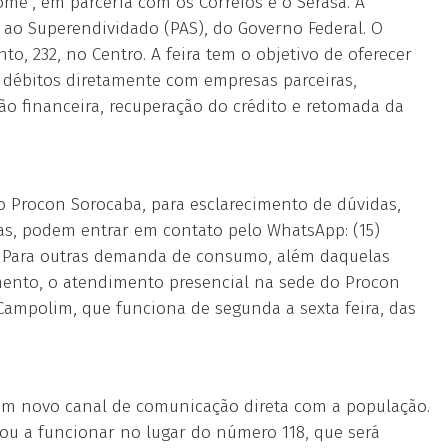
me”, em parceria com os Correios e o Serasa. A
ao Superendividado (PAS), do Governo Federal. O
o, 232, no Centro. A feira tem o objetivo de oferecer
débitos diretamente com empresas parceiras,
ão financeira, recuperação do crédito e retomada da
 Procon Sorocaba, para esclarecimento de dúvidas,
ias, podem entrar em contato pelo WhatsApp: (15)
br. Para outras demanda de consumo, além daquelas
mento, o atendimento presencial na sede do Procon
Campolim, que funciona de segunda a sexta feira, das
um novo canal de comunicação direta com a população.
ssou a funcionar no lugar do número 118, que será