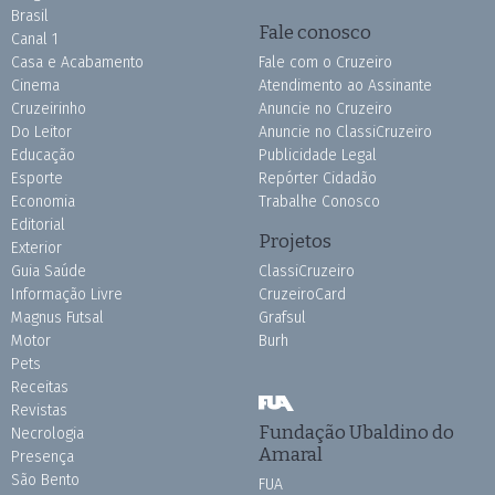
Brasil
Fale conosco
Canal 1
Casa e Acabamento
Fale com o Cruzeiro
Cinema
Atendimento ao Assinante
Cruzeirinho
Anuncie no Cruzeiro
Do Leitor
Anuncie no ClassiCruzeiro
Educação
Publicidade Legal
Esporte
Repórter Cidadão
Economia
Trabalhe Conosco
Editorial
Projetos
Exterior
Guia Saúde
ClassiCruzeiro
Informação Livre
CruzeiroCard
Magnus Futsal
Grafsul
Motor
Burh
Pets
Receitas
Revistas
Fundação Ubaldino do
Necrologia
Amaral
Presença
São Bento
FUA