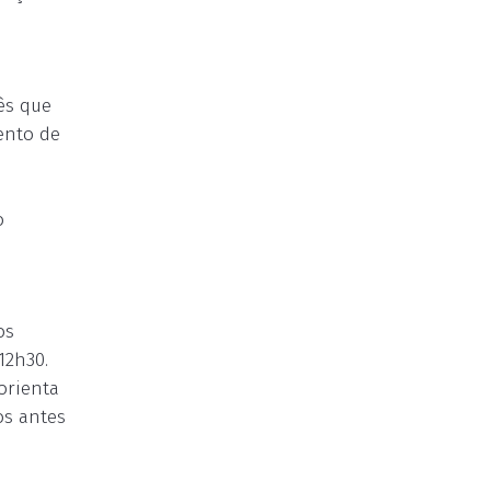
ês que
mento de
o
os
12h30.
orienta
os antes