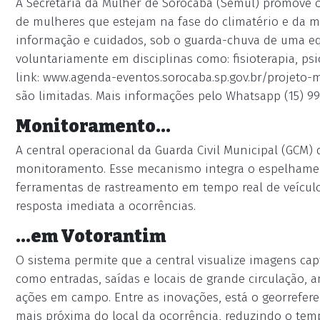
A Secretaria da Mulher de Sorocaba (Semul) promove 
de mulheres que estejam na fase do climatério e da m
informação e cuidados, sob o guarda-chuva de uma equ
voluntariamente em disciplinas como: fisioterapia, psi
link: www.agenda-eventos.sorocaba.sp.gov.br/projeto-
são limitadas. Mais informações pelo Whatsapp (15) 99
Monitoramento...
A central operacional da Guarda Civil Municipal (GCM
monitoramento. Esse mecanismo integra o espelhament
ferramentas de rastreamento em tempo real de veículos
resposta imediata a ocorrências.
...em Votorantim
O sistema permite que a central visualize imagens cap
como entradas, saídas e locais de grande circulação,
ações em campo. Entre as inovações, está o georrefere
mais próxima do local da ocorrência, reduzindo o temp