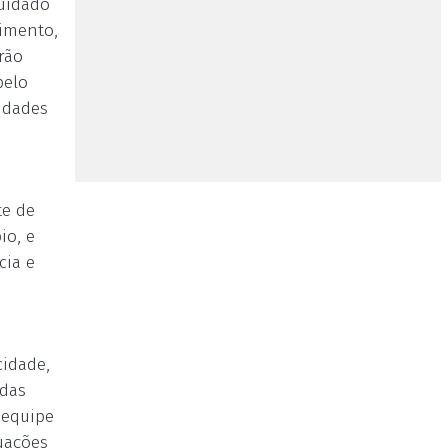
cuidado
himento,
rão
pelo
idades
te de
io, e
cia e
cidade,
 das
 equipe
tuações