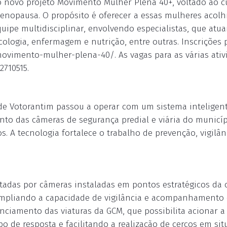
o novo projeto Movimento Mulher Plena 40+, voltado ao 
enopausa. O propósito é oferecer a essas mulheres acol
ipe multidisciplinar, envolvendo especialistas, que atua
cologia, enfermagem e nutrição, entre outras. Inscrições 
movimento-mulher-plena-40/. As vagas para as várias ativ
2710515.
) de Votorantim passou a operar com um sistema inteligen
o das câmeras de segurança predial e viária do municíp
. A tecnologia fortalece o trabalho de prevenção, vigilân
tadas por câmeras instaladas em pontos estratégicos da 
 ampliando a capacidade de vigilância e acompanhamento
nciamento das viaturas da GCM, que possibilita acionar a
o de resposta e facilitando a realização de cercos em si