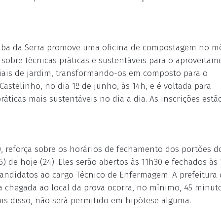
oiaba da Serra promove uma oficina de compostagem no m
s sobre técnicas práticas e sustentáveis para o aproveita
riais de jardim, transformando-os em composto para o
Castelinho, no dia 1º de junho, às 14h, e é voltada para
áticas mais sustentáveis no dia a dia. As inscrições estã
, reforça sobre os horários de fechamento dos portões d
) de hoje (24). Eles serão abertos às 11h30 e fechados às 
candidatos ao cargo Técnico de Enfermagem. A prefeitura 
a chegada ao local da prova ocorra, no mínimo, 45 minut
is disso, não será permitido em hipótese alguma.