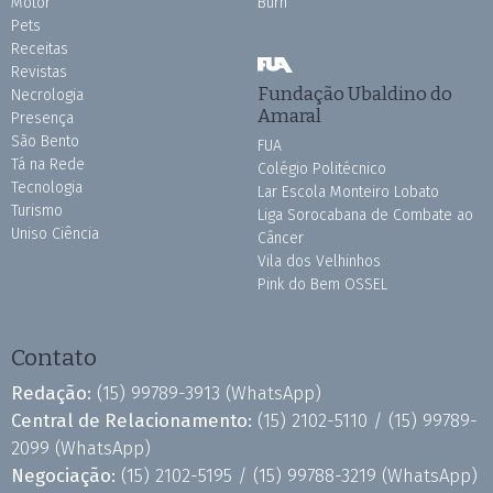
Motor
Burh
Pets
Receitas
Revistas
Fundação Ubaldino do
Necrologia
Amaral
Presença
São Bento
FUA
Tá na Rede
Colégio Politécnico
Tecnologia
Lar Escola Monteiro Lobato
Turismo
Liga Sorocabana de Combate ao
Uniso Ciência
Câncer
Vila dos Velhinhos
Pink do Bem OSSEL
Contato
Redação:
(15) 99789-3913
(WhatsApp)
Central de Relacionamento:
(15) 2102-5110 /
(15) 99789-
2099
(WhatsApp)
Negociação:
(15) 2102-5195 /
(15) 99788-3219
(WhatsApp)