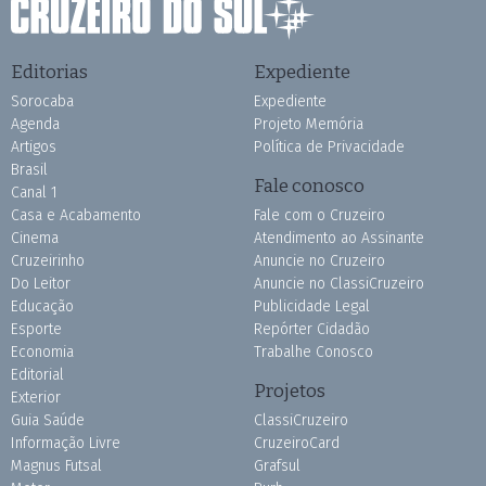
Editorias
Expediente
Sorocaba
Expediente
Agenda
Projeto Memória
Artigos
Política de Privacidade
Brasil
Fale conosco
Canal 1
Casa e Acabamento
Fale com o Cruzeiro
Cinema
Atendimento ao Assinante
Cruzeirinho
Anuncie no Cruzeiro
Do Leitor
Anuncie no ClassiCruzeiro
Educação
Publicidade Legal
Esporte
Repórter Cidadão
Economia
Trabalhe Conosco
Editorial
Projetos
Exterior
Guia Saúde
ClassiCruzeiro
Informação Livre
CruzeiroCard
Magnus Futsal
Grafsul