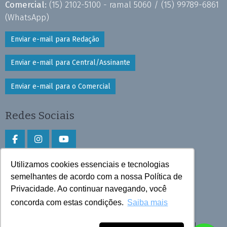
Comercial:
(15) 2102-5100 - ramal 5060 /
(15) 99789-6861
(WhatsApp)
Enviar e-mail para Redação
Enviar e-mail para Central/Assinante
Enviar e-mail para o Comercial
Redes Sociais
Utilizamos cookies essenciais e tecnologias
Faça download do aplicativo
semelhantes de acordo com a nossa Política de
Privacidade. Ao continuar navegando, você
Play Store e App Store
concorda com estas condições.
Saiba mais
Todos os direitos reservados © 2026 Cruzeiro do Sul