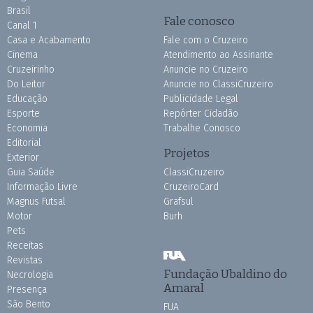
Brasil
Fale conosco
Canal 1
Casa e Acabamento
Fale com o Cruzeiro
Cinema
Atendimento ao Assinante
Cruzeirinho
Anuncie no Cruzeiro
Do Leitor
Anuncie no ClassiCruzeiro
Educação
Publicidade Legal
Esporte
Repórter Cidadão
Economia
Trabalhe Conosco
Editorial
Projetos
Exterior
Guia Saúde
ClassiCruzeiro
Informação Livre
CruzeiroCard
Magnus Futsal
Grafsul
Motor
Burh
Pets
Receitas
Revistas
Fundação Ubaldino do
Necrologia
Amaral
Presença
São Bento
FUA