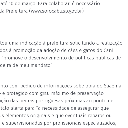
 até 10 de março. Para colaborar, é necessário
a Prefeitura (www.sorocaba.sp.gov.br).
ou uma indicação à prefeitura solicitando a realização
tados à promoção da adoção de cães e gatos do Canil
va “promove o desenvolvimento de políticas públicas de
ndeira de meu mandato”.
mento com pedido de informações sobe obra do Saae na
do e protegido com grau máximo de preservação
emoção das pedras portuguesas próximas ao ponto de
 Ítalo alerta para “a necessidade de assegurar que
s elementos originais e que eventuais reparos ou
e supervisionadas por profissionais especializados,