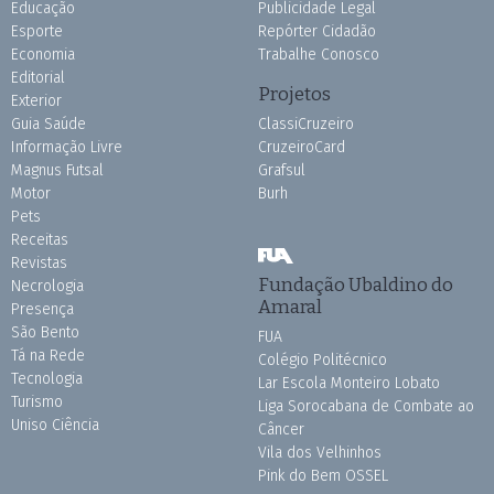
Educação
Publicidade Legal
Esporte
Repórter Cidadão
Economia
Trabalhe Conosco
Editorial
Projetos
Exterior
Guia Saúde
ClassiCruzeiro
Informação Livre
CruzeiroCard
Magnus Futsal
Grafsul
Motor
Burh
Pets
Receitas
Revistas
Fundação Ubaldino do
Necrologia
Amaral
Presença
São Bento
FUA
Tá na Rede
Colégio Politécnico
Tecnologia
Lar Escola Monteiro Lobato
Turismo
Liga Sorocabana de Combate ao
Uniso Ciência
Câncer
Vila dos Velhinhos
Pink do Bem OSSEL