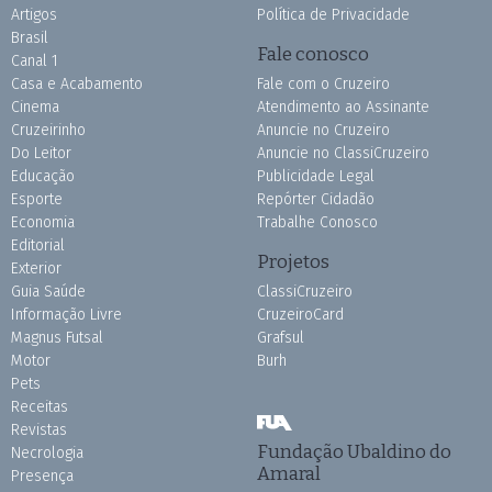
Artigos
Política de Privacidade
Brasil
Fale conosco
Canal 1
Casa e Acabamento
Fale com o Cruzeiro
Cinema
Atendimento ao Assinante
Cruzeirinho
Anuncie no Cruzeiro
Do Leitor
Anuncie no ClassiCruzeiro
Educação
Publicidade Legal
Esporte
Repórter Cidadão
Economia
Trabalhe Conosco
Editorial
Projetos
Exterior
Guia Saúde
ClassiCruzeiro
Informação Livre
CruzeiroCard
Magnus Futsal
Grafsul
Motor
Burh
Pets
Receitas
Revistas
Fundação Ubaldino do
Necrologia
Amaral
Presença