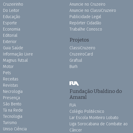
Cruzeirinho
Anuncie no Cruzeiro
Do Leitor
Anuncie no ClassiCruzeiro
Educação
Publicidade Legal
Esporte
Repórter Cidadão
Economia
Trabalhe Conosco
Editorial
Projetos
Exterior
Guia Saúde
ClassiCruzeiro
Informação Livre
CruzeiroCard
Magnus Futsal
Grafsul
Motor
Burh
Pets
Receitas
Revistas
Fundação Ubaldino do
Necrologia
Amaral
Presença
São Bento
FUA
Tá na Rede
Colégio Politécnico
Tecnologia
Lar Escola Monteiro Lobato
Turismo
Liga Sorocabana de Combate ao
Uniso Ciência
Câncer