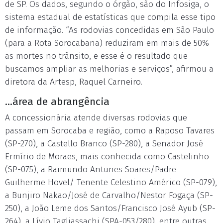
de SP. Os dados, segundo o órgão, são do Infosiga, o
sistema estadual de estatísticas que compila esse tipo
de informação. “As rodovias concedidas em São Paulo
(para a Rota Sorocabana) reduziram em mais de 50%
as mortes no trânsito, e esse é o resultado que
buscamos ampliar as melhorias e serviços”, afirmou a
diretora da Artesp, Raquel Carneiro.
...área de abrangência
A concessionária atende diversas rodovias que
passam em Sorocaba e região, como a Raposo Tavares
(SP-270), a Castello Branco (SP-280), a Senador José
Ermírio de Moraes, mais conhecida como Castelinho
(SP-075), a Raimundo Antunes Soares/Padre
Guilherme Hovel/ Tenente Celestino Américo (SP-079),
a Bunjiro Nakao/José de Carvalho/Nestor Fogaça (SP-
250), a João Leme dos Santos/Francisco José Ayub (SP-
264), a Lívio Tagliassachi (SPA-053/280), entre outras.