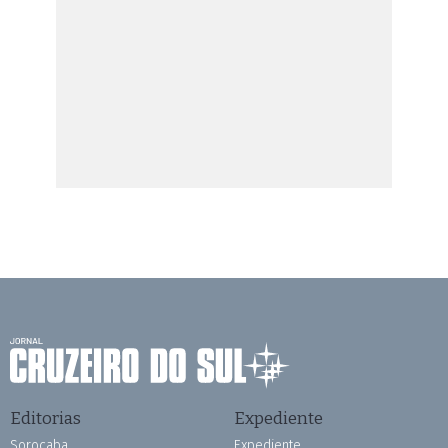
Editorias
Expediente
Sorocaba
Expediente