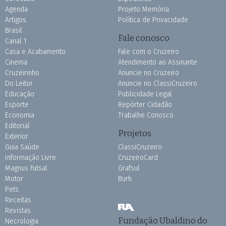
Agenda
Projeto Memória
Artigos
Política de Privacidade
Brasil
Fale conosco
Canal 1
Casa e Acabamento
Fale com o Cruzeiro
Cinema
Atendimento ao Assinante
Cruzeirinho
Anuncie no Cruzeiro
Do Leitor
Anuncie no ClassiCruzeiro
Educação
Publicidade Legal
Esporte
Repórter Cidadão
Economia
Trabalhe Conosco
Editorial
Projetos
Exterior
Guia Saúde
ClassiCruzeiro
Informação Livre
CruzeiroCard
Magnus Futsal
Grafsul
Motor
Burh
Pets
Receitas
Revistas
Fundação Ubaldino do
Necrologia