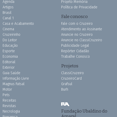
Agenda
Projeto Memória
Artigos
Política de Privacidade
Brasil
Fale conosco
Canal 1
Casa e Acabamento
Fale com o Cruzeiro
Cinema
Atendimento ao Assinante
Cruzeirinho
Anuncie no Cruzeiro
Do Leitor
Anuncie no ClassiCruzeiro
Educação
Publicidade Legal
Esporte
Repórter Cidadão
Economia
Trabalhe Conosco
Editorial
Projetos
Exterior
Guia Saúde
ClassiCruzeiro
Informação Livre
CruzeiroCard
Magnus Futsal
Grafsul
Motor
Burh
Pets
Receitas
Revistas
Fundação Ubaldino do
Necrologia
Amaral
Presença