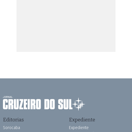
Editorias
Expediente
Sorocaba
Expediente