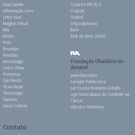
Guia Saúde
Cruzeiro FM 92.3
Informação Livre
CruxLab
Letra Viva
Grafsul
Magnus Futsal
Depositphotos
Mix
Burh
Motor
Pink do Bem OSSEL
Pets
Receitas
Revistas
Fundação Ubaldino do
Necrologia
Amaral
Outro Olhar
Presença
www.fua.org.br
São Bento
Colégio Politécnico
Tá na Rede
Lar Escola Monteiro Lobato
Tecnologia
Liga Sorocabana de Combate ao
Turismo
Câncer
Uniso Ciência
Vila dos Velhinhos
Contato