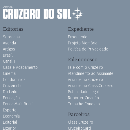
Editorias
Expediente
Sorocaba
Expediente
Agenda
Projeto Memória
Artigos
Política de Privacidade
Brasil
Fale conosco
Canal 1
Casa e Acabamento
Fale com o Cruzeiro
Cinema
Atendimento ao Assinante
Condomínios
Anuncie no Cruzeiro
Cruzeirinho
Anuncie no ClassiCruzeiro
Do Leitor
Publicidade Legal
Educação
Repórter Cidadão
Educa Mais Brasil
Trabalhe Conosco
Esporte
Parceiros
Economia
Editorial
ClassiCruzeiro
Exterior
CruzeiroCard