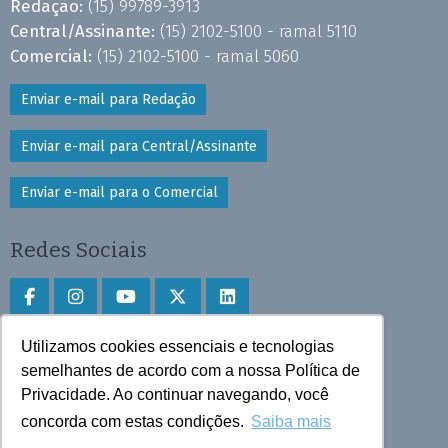
Redação:
(15) 99789-3913
Central/Assinante:
(15) 2102-5100 - ramal 5110
Comercial:
(15) 2102-5100 - ramal 5060
Enviar e-mail para Redação
Enviar e-mail para Central/Assinante
Enviar e-mail para o Comercial
Redes Sociais
Utilizamos cookies essenciais e tecnologias
Faça download do aplicativo
semelhantes de acordo com a nossa Política de
Privacidade. Ao continuar navegando, você
Play Store e App Store
concorda com estas condições.
Saiba mais